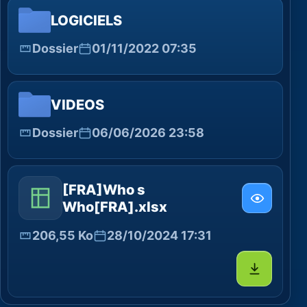
LOGICIELS
Dossier
01/11/2022 07:35
VIDEOS
Dossier
06/06/2026 23:58
[FRA]Who s
Who[FRA].xlsx
206,55 Ko
28/10/2024 17:31
Télécharg