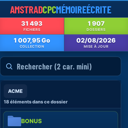
AMSTRAD
CPC
MÉMOIRE
ÉCRITE
31 493
1 907
FICHIERS
DOSSIERS
1 007,95 Go
02/08/2026
COLLECTION
MISE À JOUR
ACME
18 éléments dans ce dossier
BONUS