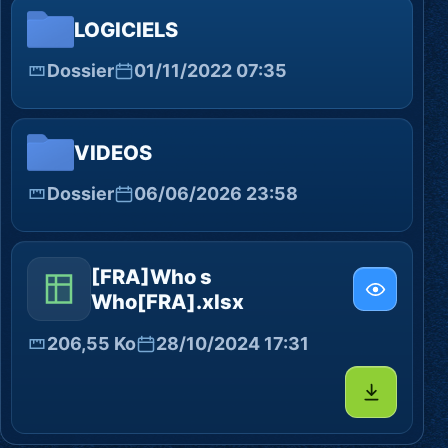
LOGICIELS
Dossier
01/11/2022 07:35
VIDEOS
Dossier
06/06/2026 23:58
[FRA]Who s
Who[FRA].xlsx
206,55 Ko
28/10/2024 17:31
Télécharg