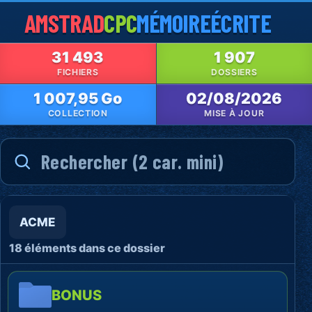
AMSTRAD
CPC
MÉMOIRE
ÉCRITE
31 493
1 907
FICHIERS
DOSSIERS
1 007,95 Go
02/08/2026
COLLECTION
MISE À JOUR
ACME
18 éléments dans ce dossier
BONUS