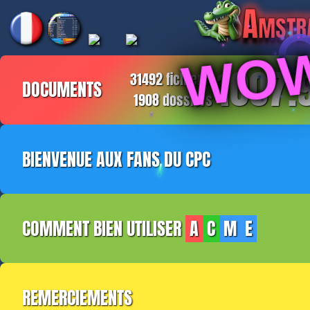
Amstr
WOW
1007.
31492
fichiers
DOCUMENTS
1908
dossiers
BIENVENUE AUX FANS DU CPC
Bonjour. Je m'appelle Frédéric BELLEC. 
COMMENT BIEN UTILISER
A
C
M E
amoureux de l'AMSTRAD CPC depuis un tiers d
invite à voyager avec moi.
Présentation
Ce site web est constitué d'une page unique.
REMERCIEMENTS
la partie gauche, apparaît une arbore