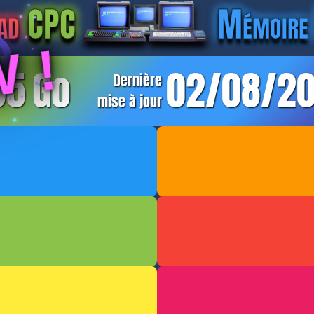
ad
CPC
Mémoire 
 !
95
Go
02/08/2
Dernière
mise à jour
Je suis un Français
Pour les infos géné
e siècle, et je vous
fichiers (ex: nouveau
Facebook ACME
.
Scans en cours
 En haut de page, sur
NOUVEAU
MODIFIÉ
scence de dossiers