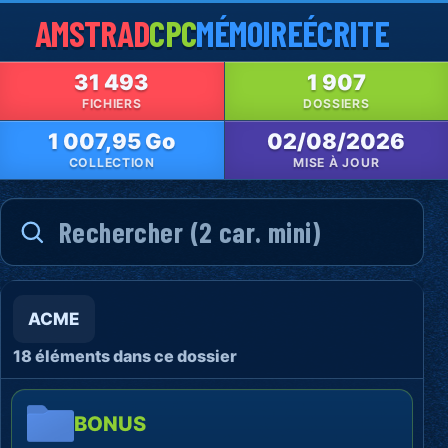
AMSTRAD
CPC
MÉMOIRE
ÉCRITE
31 493
1 907
FICHIERS
DOSSIERS
1 007,95 Go
02/08/2026
COLLECTION
MISE À JOUR
ACME
18 éléments dans ce dossier
BONUS