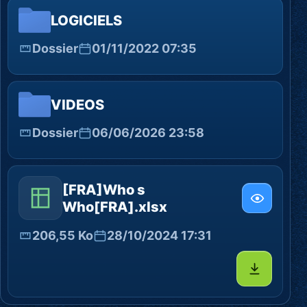
LOGICIELS
Dossier
01/11/2022 07:35
VIDEOS
Dossier
06/06/2026 23:58
[FRA]Who s
Who[FRA].xlsx
206,55 Ko
28/10/2024 17:31
Télécharg