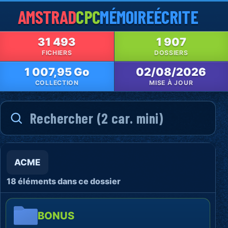
AMSTRAD
CPC
MÉMOIRE
ÉCRITE
31 493
1 907
FICHIERS
DOSSIERS
1 007,95 Go
02/08/2026
COLLECTION
MISE À JOUR
ACME
18 éléments dans ce dossier
BONUS