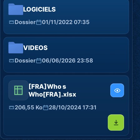
LOGICIELS
Dossier
01/11/2022 07:35
VIDEOS
Dossier
06/06/2026 23:58
[FRA]Who s
Who[FRA].xlsx
206,55 Ko
28/10/2024 17:31
Télécharg