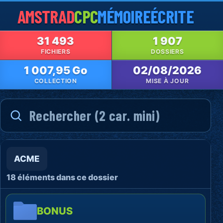
AMSTRAD
CPC
MÉMOIRE
ÉCRITE
31 493
1 907
FICHIERS
DOSSIERS
1 007,95 Go
02/08/2026
COLLECTION
MISE À JOUR
ACME
18 éléments dans ce dossier
BONUS