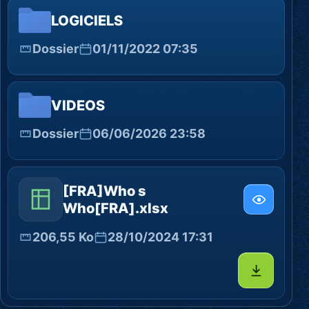
LOGICIELS
Dossier
01/11/2022 07:35
VIDEOS
Dossier
06/06/2026 23:58
[FRA]Who s
Who[FRA].xlsx
206,55 Ko
28/10/2024 17:31
Télécharg