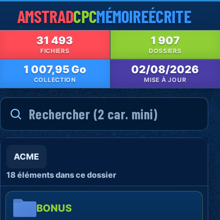
AMSTRAD
CPC
MÉMOIRE
ÉCRITE
31 493
1 907
FICHIERS
DOSSIERS
1 007,95 Go
02/08/2026
COLLECTION
MISE À JOUR
ACME
18 éléments dans ce dossier
BONUS