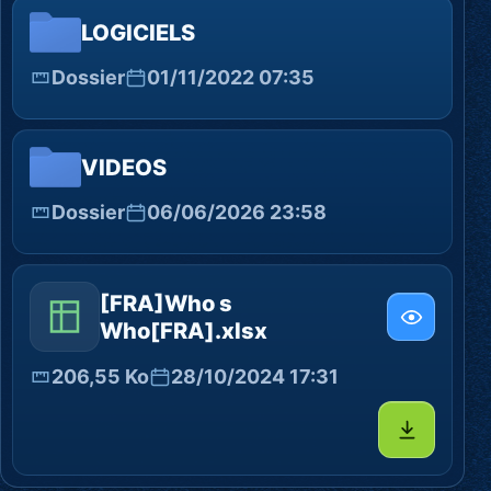
LOGICIELS
Dossier
01/11/2022 07:35
VIDEOS
Dossier
06/06/2026 23:58
[FRA]Who s
Who[FRA].xlsx
206,55 Ko
28/10/2024 17:31
Télécharg