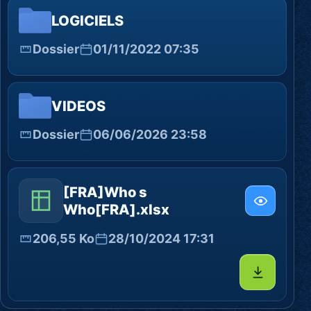
LOGICIELS
Dossier
01/11/2022 07:35
VIDEOS
Dossier
06/06/2026 23:58
[FRA]Who s
Who[FRA].xlsx
206,55 Ko
28/10/2024 17:31
Télécharg