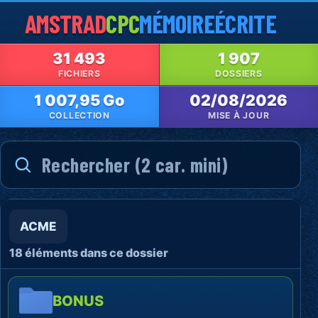
AMSTRAD
CPC
MÉMOIRE
ÉCRITE
31 493
1 907
FICHIERS
DOSSIERS
1 007,95 Go
02/08/2026
COLLECTION
MISE À JOUR
ACME
18 éléments dans ce dossier
BONUS