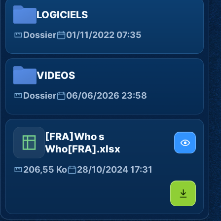
LOGICIELS
Dossier
01/11/2022 07:35
VIDEOS
Dossier
06/06/2026 23:58
[FRA]Who s
Who[FRA].xlsx
206,55 Ko
28/10/2024 17:31
Télécharg