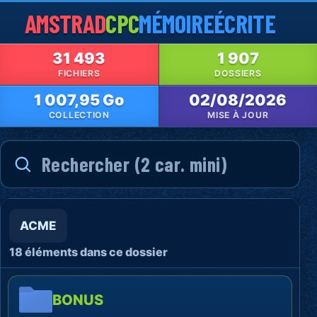
AMSTRAD
CPC
MÉMOIRE
ÉCRITE
31 493
1 907
FICHIERS
DOSSIERS
1 007,95 Go
02/08/2026
COLLECTION
MISE À JOUR
ACME
18 éléments dans ce dossier
BONUS