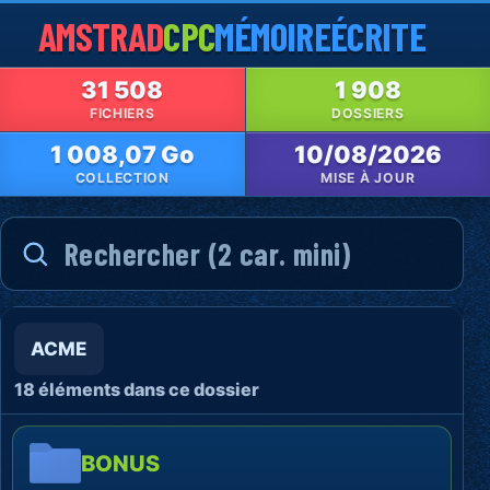
AMSTRAD
CPC
MÉMOIRE
ÉCRITE
31 508
1 908
FICHIERS
DOSSIERS
1 008,07 Go
10/08/2026
COLLECTION
MISE À JOUR
ACME
18 éléments dans ce dossier
BONUS