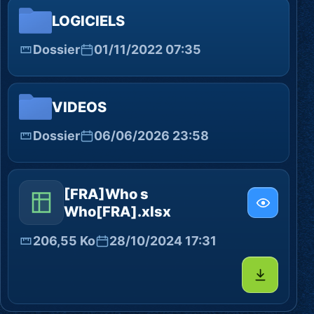
LOGICIELS
Dossier
01/11/2022 07:35
VIDEOS
Dossier
06/06/2026 23:58
[FRA]Who s
Who[FRA].xlsx
206,55 Ko
28/10/2024 17:31
Télécharg