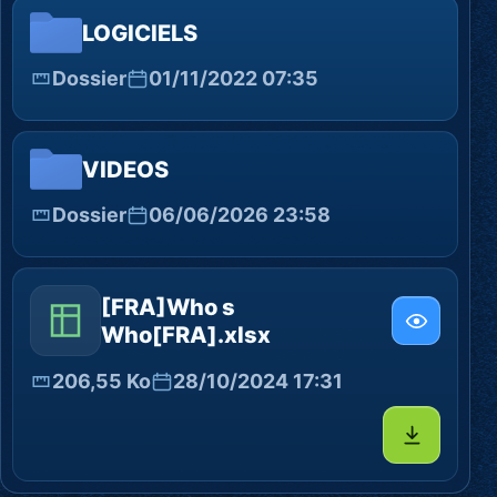
LOGICIELS
Dossier
01/11/2022 07:35
VIDEOS
Dossier
06/06/2026 23:58
[FRA]Who s
Who[FRA].xlsx
206,55 Ko
28/10/2024 17:31
Télécharg