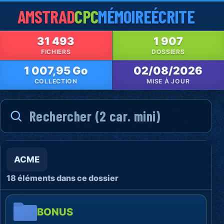
AMSTRAD
CPC
MÉMOIRE
ÉCRITE
31 493
1 907
FICHIERS
DOSSIERS
1 007,95 Go
02/08/2026
COLLECTION
MISE À JOUR
ACME
18 éléments dans ce dossier
BONUS