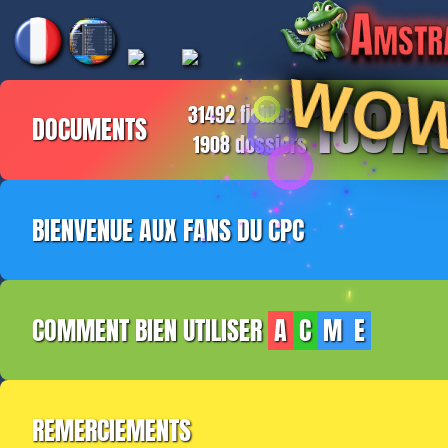
Amstr
WOW
1007.
31492
fichiers
DOCUMENTS
1908
dossiers
BIENVENUE AUX FANS DU CPC
Bonjour. Je m'appelle Frédéric BELLEC. 
COMMENT BIEN UTILISER
A
C
M E
amoureux de l'AMSTRAD CPC depuis un tiers d
invite à voyager avec moi.
Présentation
Ce site web est constitué d'une page unique.
REMERCIEMENTS
la partie gauche, apparaît une arbore