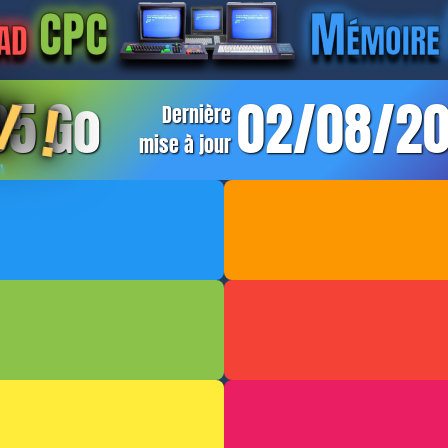
ad
CPC
Mémoire 
 !
95
Go
02/08/2
Dernière
mise à jour
Je suis un Français
Pour les infos géné
e siècle, et je vous
fichiers (ex: nouveau
Facebook ACME
.
Scans en cours
 En haut de page, sur
NOUVEAU
MODIFIÉ
scence de dossiers