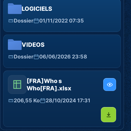
LOGICIELS
Dossier
01/11/2022 07:35
VIDEOS
Dossier
06/06/2026 23:58
[FRA]Who s
Who[FRA].xlsx
206,55 Ko
28/10/2024 17:31
Télécharg