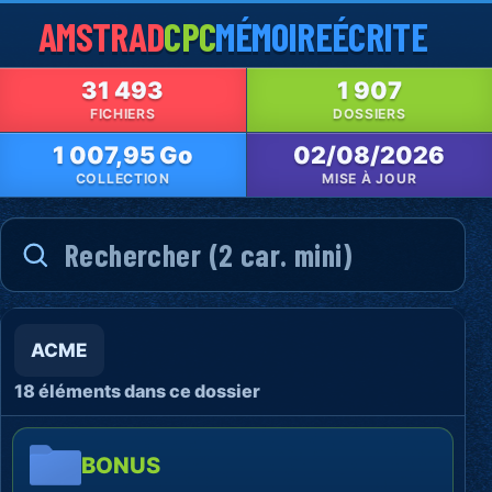
AMSTRAD
CPC
MÉMOIRE
ÉCRITE
31 493
1 907
FICHIERS
DOSSIERS
1 007,95 Go
02/08/2026
COLLECTION
MISE À JOUR
ACME
18 éléments dans ce dossier
BONUS