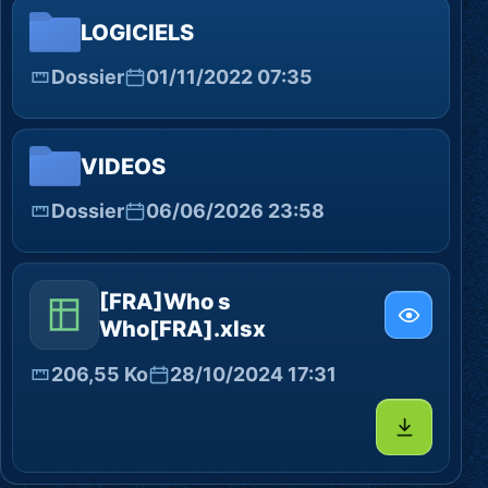
LOGICIELS
Dossier
01/11/2022 07:35
VIDEOS
Dossier
06/06/2026 23:58
[FRA]Who s
Who[FRA].xlsx
206,55 Ko
28/10/2024 17:31
Télécharg