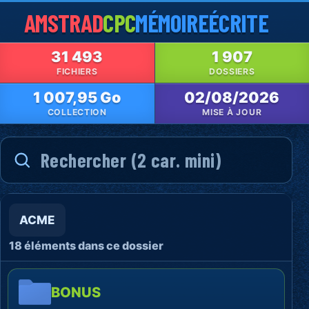
AMSTRAD
CPC
MÉMOIRE
ÉCRITE
31 493
1 907
FICHIERS
DOSSIERS
1 007,95 Go
02/08/2026
COLLECTION
MISE À JOUR
ACME
18 éléments dans ce dossier
BONUS