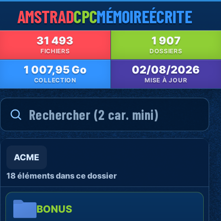
AMSTRAD
CPC
MÉMOIRE
ÉCRITE
31 493
1 907
FICHIERS
DOSSIERS
1 007,95 Go
02/08/2026
COLLECTION
MISE À JOUR
ACME
18 éléments dans ce dossier
BONUS