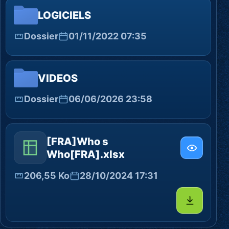
LOGICIELS
Dossier
01/11/2022 07:35
VIDEOS
Dossier
06/06/2026 23:58
[FRA]Who s
Who[FRA].xlsx
206,55 Ko
28/10/2024 17:31
Télécharg