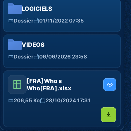
LOGICIELS
Dossier
01/11/2022 07:35
VIDEOS
Dossier
06/06/2026 23:58
[FRA]Who s
Who[FRA].xlsx
206,55 Ko
28/10/2024 17:31
Télécharg