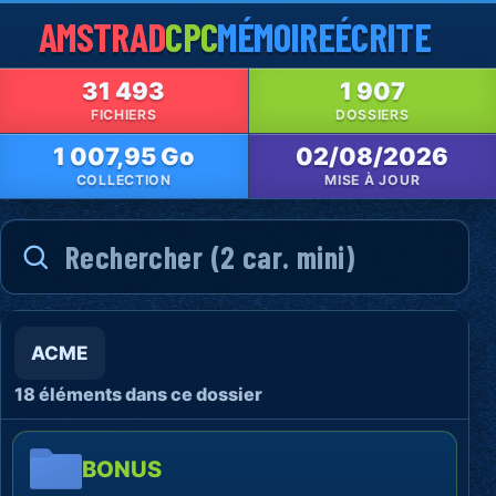
AMSTRAD
CPC
MÉMOIRE
ÉCRITE
31 493
1 907
FICHIERS
DOSSIERS
1 007,95 Go
02/08/2026
COLLECTION
MISE À JOUR
ACME
18 éléments dans ce dossier
BONUS