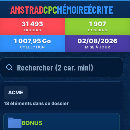
AMSTRAD
CPC
MÉMOIRE
ÉCRITE
31 493
1 907
FICHIERS
DOSSIERS
1 007,95 Go
02/08/2026
COLLECTION
MISE À JOUR
ACME
18 éléments dans ce dossier
BONUS