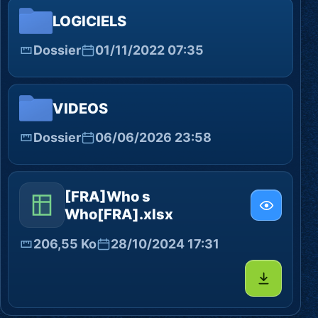
LOGICIELS
Dossier
01/11/2022 07:35
VIDEOS
Dossier
06/06/2026 23:58
[FRA]Who s
Who[FRA].xlsx
206,55 Ko
28/10/2024 17:31
Télécharg