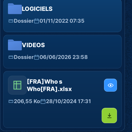
LOGICIELS
Dossier
01/11/2022 07:35
VIDEOS
Dossier
06/06/2026 23:58
[FRA]Who s
Who[FRA].xlsx
206,55 Ko
28/10/2024 17:31
Télécharg