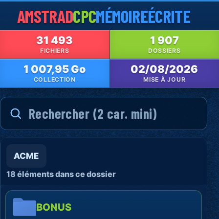
AMSTRAD
CPC
MÉMOIRE
ÉCRITE
31 493
1 907
FICHIERS
DOSSIERS
1 007,95 Go
02/08/2026
COLLECTION
MISE À JOUR
ACME
18 éléments dans ce dossier
BONUS