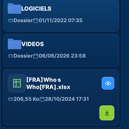
LOGICIELS
Dossier
01/11/2022 07:35
VIDEOS
Dossier
06/06/2026 23:58
[FRA]Who s
Who[FRA].xlsx
206,55 Ko
28/10/2024 17:31
Télécharg