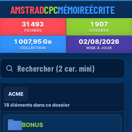
AMSTRAD
CPC
MÉMOIRE
ÉCRITE
31 493
1 907
FICHIERS
DOSSIERS
1 007,95 Go
02/08/2026
COLLECTION
MISE À JOUR
ACME
18 éléments dans ce dossier
BONUS