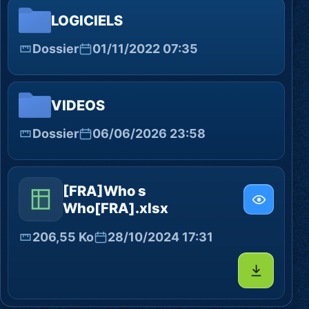
LOGICIELS
Dossier
01/11/2022 07:35
VIDEOS
Dossier
06/06/2026 23:58
[FRA]Who s
Who[FRA].xlsx
206,55 Ko
28/10/2024 17:31
Télécharg