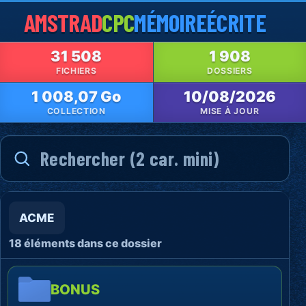
AMSTRAD
CPC
MÉMOIRE
ÉCRITE
31 508
1 908
FICHIERS
DOSSIERS
1 008,07 Go
10/08/2026
COLLECTION
MISE À JOUR
ACME
18 éléments dans ce dossier
BONUS