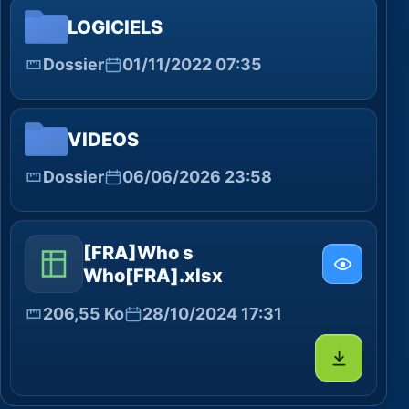
LOGICIELS
Dossier
01/11/2022 07:35
VIDEOS
Dossier
06/06/2026 23:58
[FRA]Who s
Who[FRA].xlsx
206,55 Ko
28/10/2024 17:31
Télécharg