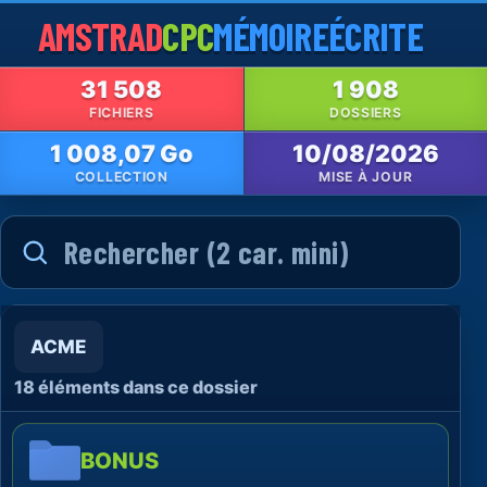
AMSTRAD
CPC
MÉMOIRE
ÉCRITE
31 508
1 908
FICHIERS
DOSSIERS
1 008,07 Go
10/08/2026
COLLECTION
MISE À JOUR
ACME
18 éléments dans ce dossier
BONUS