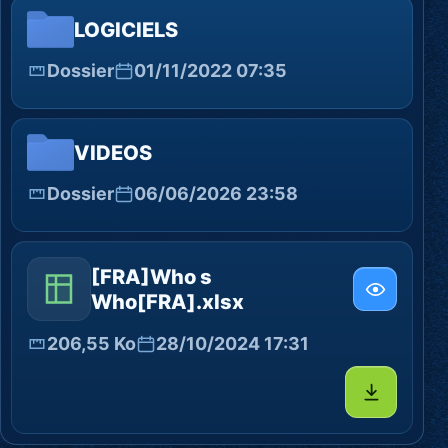
LOGICIELS
Dossier
01/11/2022 07:35
VIDEOS
Dossier
06/06/2026 23:58
[FRA]Who s
Who[FRA].xlsx
206,55 Ko
28/10/2024 17:31
Télécharg