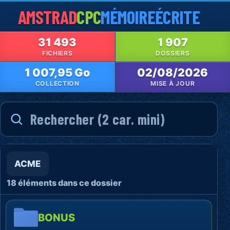
AMSTRAD
CPC
MÉMOIRE
ÉCRITE
31 493
1 907
FICHIERS
DOSSIERS
1 007,95 Go
02/08/2026
COLLECTION
MISE À JOUR
ACME
18 éléments dans ce dossier
BONUS