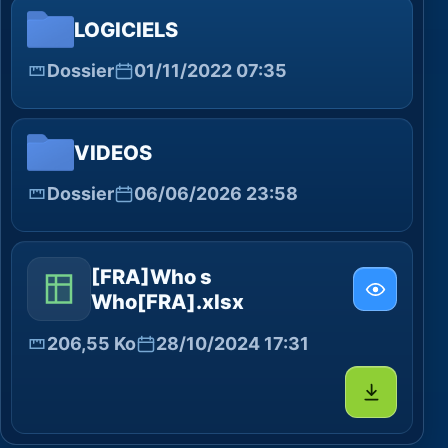
LOGICIELS
Dossier
01/11/2022 07:35
VIDEOS
Dossier
06/06/2026 23:58
[FRA]Who s
Who[FRA].xlsx
206,55 Ko
28/10/2024 17:31
Télécharg