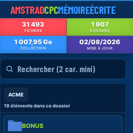
AMSTRAD
CPC
MÉMOIRE
ÉCRITE
31 493
1 907
FICHIERS
DOSSIERS
1 007,95 Go
02/08/2026
COLLECTION
MISE À JOUR
ACME
18 éléments dans ce dossier
BONUS