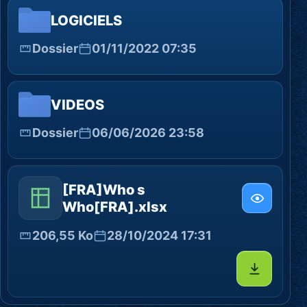
LOGICIELS
Dossier
01/11/2022 07:35
VIDEOS
Dossier
06/06/2026 23:58
[FRA]Who s
Who[FRA].xlsx
206,55 Ko
28/10/2024 17:31
Télécharg