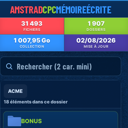
AMSTRAD
CPC
MÉMOIRE
ÉCRITE
31 493
1 907
FICHIERS
DOSSIERS
1 007,95 Go
02/08/2026
COLLECTION
MISE À JOUR
ACME
18 éléments dans ce dossier
BONUS