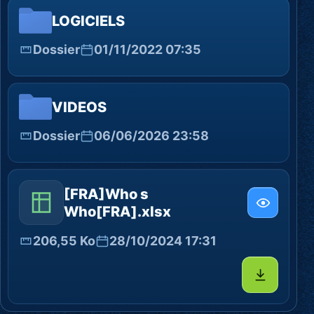
LOGICIELS
Dossier
01/11/2022 07:35
VIDEOS
Dossier
06/06/2026 23:58
[FRA]Who s
Who[FRA].xlsx
206,55 Ko
28/10/2024 17:31
Télécharg