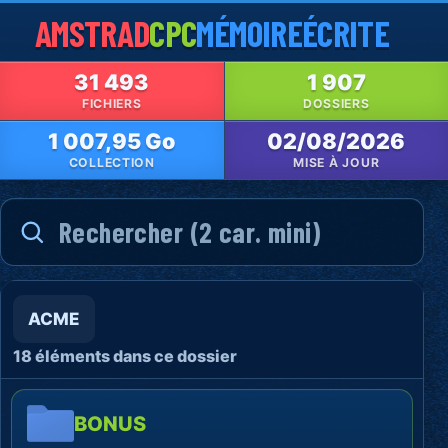
AMSTRAD
CPC
MÉMOIRE
ÉCRITE
31 493
1 907
FICHIERS
DOSSIERS
1 007,95 Go
02/08/2026
COLLECTION
MISE À JOUR
ACME
18 éléments dans ce dossier
BONUS