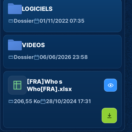
LOGICIELS
Dossier
01/11/2022 07:35
VIDEOS
Dossier
06/06/2026 23:58
[FRA]Who s
Who[FRA].xlsx
206,55 Ko
28/10/2024 17:31
Télécharg