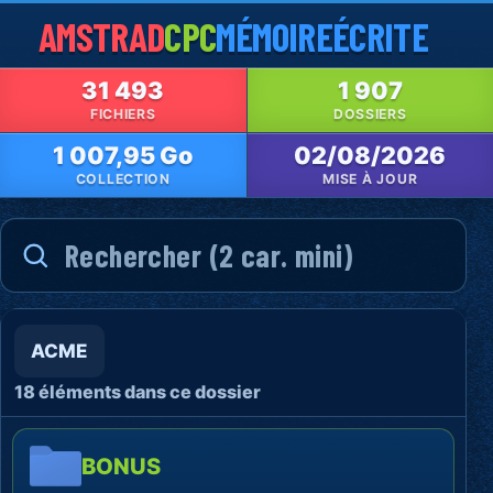
AMSTRAD
CPC
MÉMOIRE
ÉCRITE
31 493
1 907
FICHIERS
DOSSIERS
1 007,95 Go
02/08/2026
COLLECTION
MISE À JOUR
ACME
18 éléments dans ce dossier
BONUS