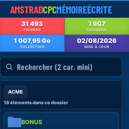
AMSTRAD
CPC
MÉMOIRE
ÉCRITE
31 493
1 907
FICHIERS
DOSSIERS
1 007,95 Go
02/08/2026
COLLECTION
MISE À JOUR
ACME
18 éléments dans ce dossier
BONUS