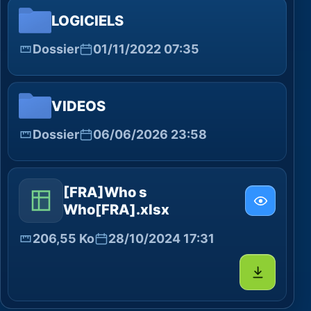
LOGICIELS
Dossier
01/11/2022 07:35
VIDEOS
Dossier
06/06/2026 23:58
[FRA]Who s
Who[FRA].xlsx
206,55 Ko
28/10/2024 17:31
Télécharg