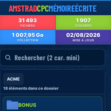
AMSTRAD
CPC
MÉMOIRE
ÉCRITE
31 493
1 907
FICHIERS
DOSSIERS
1 007,95 Go
02/08/2026
COLLECTION
MISE À JOUR
ACME
18 éléments dans ce dossier
BONUS