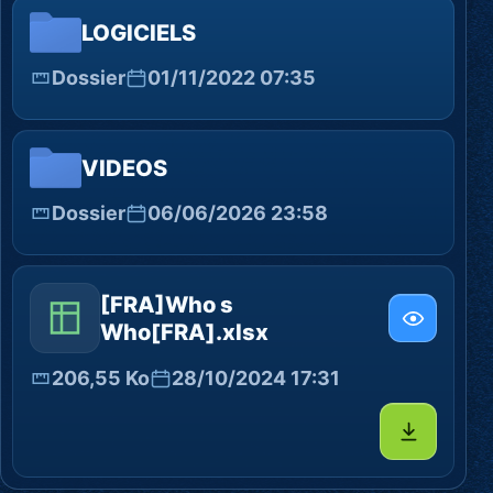
LOGICIELS
Dossier
01/11/2022 07:35
VIDEOS
Dossier
06/06/2026 23:58
[FRA]Who s
Who[FRA].xlsx
206,55 Ko
28/10/2024 17:31
Télécharg