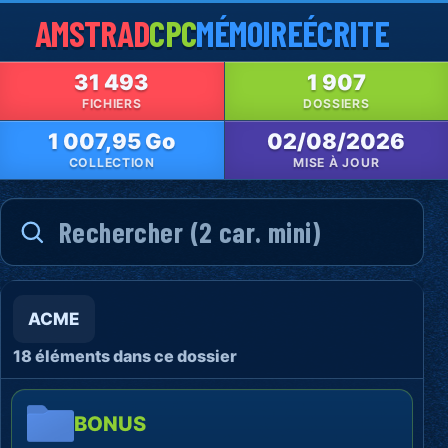
AMSTRAD
CPC
MÉMOIRE
ÉCRITE
31 493
1 907
FICHIERS
DOSSIERS
1 007,95 Go
02/08/2026
COLLECTION
MISE À JOUR
ACME
18 éléments dans ce dossier
BONUS