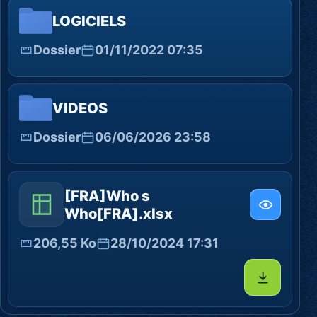
LOGICIELS
Dossier
01/11/2022 07:35
VIDEOS
Dossier
06/06/2026 23:58
[FRA]Who s
Who[FRA].xlsx
206,55 Ko
28/10/2024 17:31
Télécharg