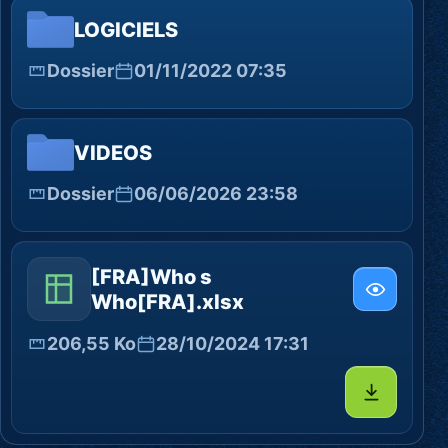
LOGICIELS
Dossier
01/11/2022 07:35
VIDEOS
Dossier
06/06/2026 23:58
[FRA]Who s
Who[FRA].xlsx
206,55 Ko
28/10/2024 17:31
Télécharg