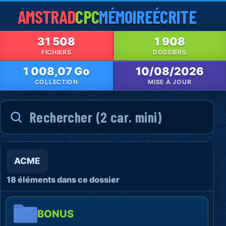
AMSTRAD
CPC
MÉMOIRE
ÉCRITE
31 508
1 908
FICHIERS
DOSSIERS
1 008,07 Go
10/08/2026
COLLECTION
MISE À JOUR
ACME
18 éléments dans ce dossier
BONUS