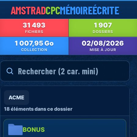
AMSTRAD
CPC
MÉMOIRE
ÉCRITE
31 493
1 907
FICHIERS
DOSSIERS
1 007,95 Go
02/08/2026
COLLECTION
MISE À JOUR
ACME
18 éléments dans ce dossier
BONUS