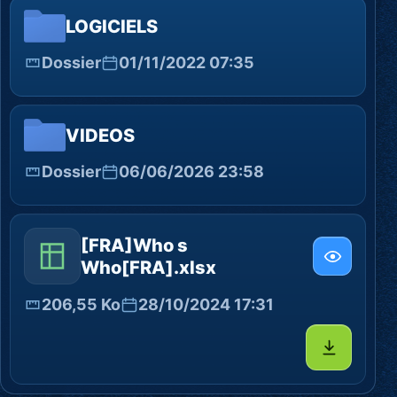
LOGICIELS
Dossier
01/11/2022 07:35
VIDEOS
Dossier
06/06/2026 23:58
[FRA]Who s
Who[FRA].xlsx
206,55 Ko
28/10/2024 17:31
Télécharg