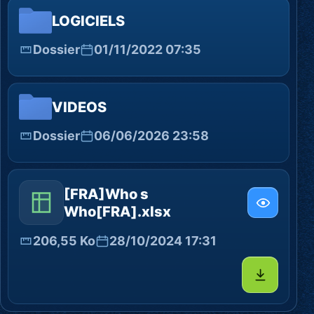
LOGICIELS
Dossier
01/11/2022 07:35
VIDEOS
Dossier
06/06/2026 23:58
[FRA]Who s
Who[FRA].xlsx
206,55 Ko
28/10/2024 17:31
Télécharg