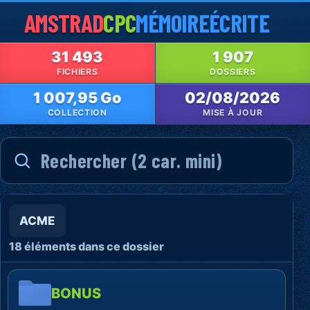
AMSTRAD
CPC
MÉMOIRE
ÉCRITE
31 493
1 907
FICHIERS
DOSSIERS
1 007,95 Go
02/08/2026
COLLECTION
MISE À JOUR
ACME
18 éléments dans ce dossier
BONUS