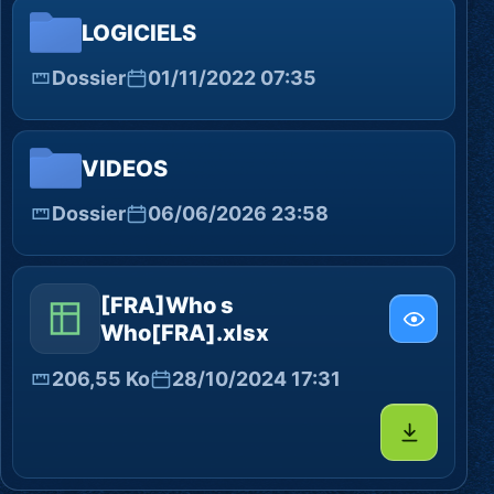
LOGICIELS
Dossier
01/11/2022 07:35
VIDEOS
Dossier
06/06/2026 23:58
[FRA]Who s
Who[FRA].xlsx
206,55 Ko
28/10/2024 17:31
Télécharg