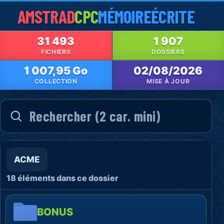
AMSTRAD
CPC
MÉMOIRE
ÉCRITE
31 493
1 907
FICHIERS
DOSSIERS
1 007,95 Go
02/08/2026
COLLECTION
MISE À JOUR
ACME
18 éléments dans ce dossier
BONUS