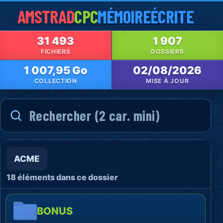
AMSTRAD
CPC
MÉMOIRE
ÉCRITE
31 493
1 907
FICHIERS
DOSSIERS
1 007,95 Go
02/08/2026
COLLECTION
MISE À JOUR
ACME
18 éléments dans ce dossier
BONUS