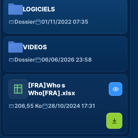
LOGICIELS
Dossier
01/11/2022 07:35
VIDEOS
Dossier
06/06/2026 23:58
[FRA]Who s
Who[FRA].xlsx
206,55 Ko
28/10/2024 17:31
Télécharg