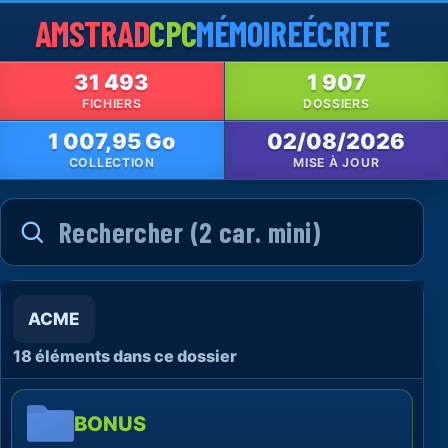
AMSTRAD
CPC
MÉMOIRE
ÉCRITE
31 493
1 907
FICHIERS
DOSSIERS
1 007,95 Go
02/08/2026
COLLECTION
MISE À JOUR
ACME
18 éléments dans ce dossier
BONUS