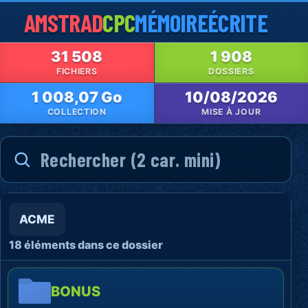
AMSTRAD
CPC
MÉMOIRE
ÉCRITE
31 508
1 908
FICHIERS
DOSSIERS
1 008,07 Go
10/08/2026
COLLECTION
MISE À JOUR
ACME
18 éléments dans ce dossier
BONUS