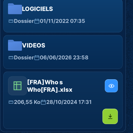
LOGICIELS
Dossier
01/11/2022 07:35
VIDEOS
Dossier
06/06/2026 23:58
[FRA]Who s
Who[FRA].xlsx
206,55 Ko
28/10/2024 17:31
Télécharg