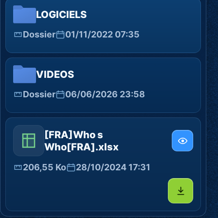
LOGICIELS
Dossier
01/11/2022 07:35
VIDEOS
Dossier
06/06/2026 23:58
[FRA]Who s
Who[FRA].xlsx
206,55 Ko
28/10/2024 17:31
Télécharg