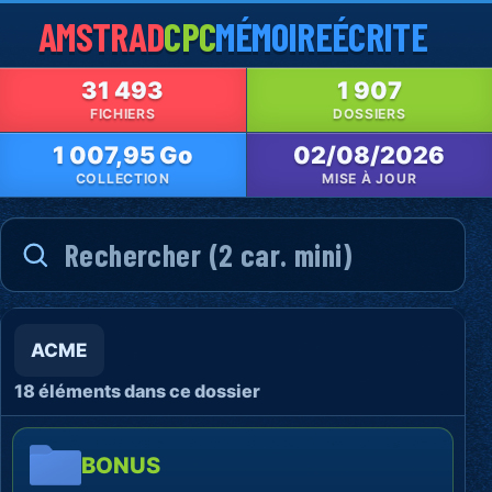
AMSTRAD
CPC
MÉMOIRE
ÉCRITE
31 493
1 907
FICHIERS
DOSSIERS
1 007,95 Go
02/08/2026
COLLECTION
MISE À JOUR
ACME
18 éléments dans ce dossier
BONUS