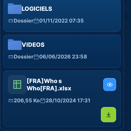
LOGICIELS
Dossier
01/11/2022 07:35
VIDEOS
Dossier
06/06/2026 23:58
[FRA]Who s
Who[FRA].xlsx
206,55 Ko
28/10/2024 17:31
Télécharg