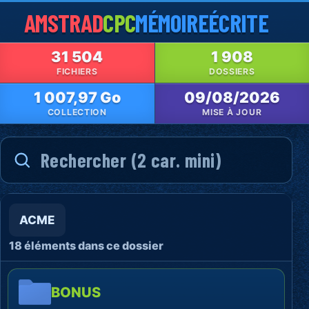
AMSTRAD
CPC
MÉMOIRE
ÉCRITE
31 504
1 908
FICHIERS
DOSSIERS
1 007,97 Go
09/08/2026
COLLECTION
MISE À JOUR
ACME
18 éléments dans ce dossier
BONUS