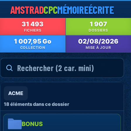
AMSTRAD
CPC
MÉMOIRE
ÉCRITE
31 493
1 907
FICHIERS
DOSSIERS
1 007,95 Go
02/08/2026
COLLECTION
MISE À JOUR
ACME
18 éléments dans ce dossier
BONUS