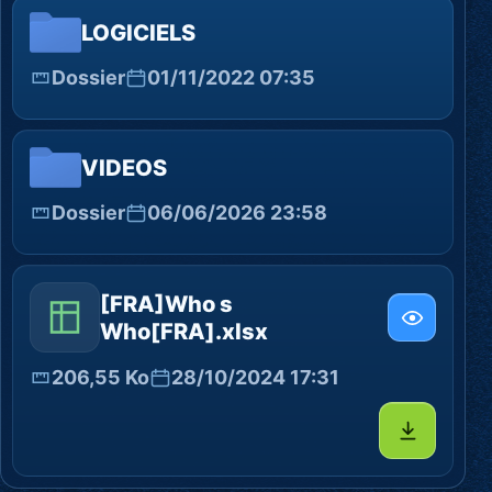
LOGICIELS
Dossier
01/11/2022 07:35
VIDEOS
Dossier
06/06/2026 23:58
[FRA]Who s
Who[FRA].xlsx
206,55 Ko
28/10/2024 17:31
Télécharg