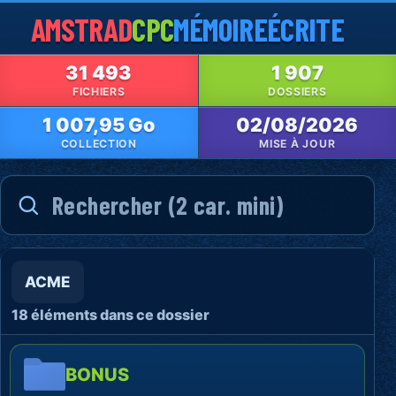
AMSTRAD
CPC
MÉMOIRE
ÉCRITE
31 493
1 907
FICHIERS
DOSSIERS
1 007,95 Go
02/08/2026
COLLECTION
MISE À JOUR
ACME
18 éléments dans ce dossier
BONUS