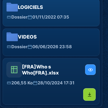
LOGICIELS
Dossier
01/11/2022 07:35
VIDEOS
Dossier
06/06/2026 23:58
[FRA]Who s
Who[FRA].xlsx
206,55 Ko
28/10/2024 17:31
Télécharg