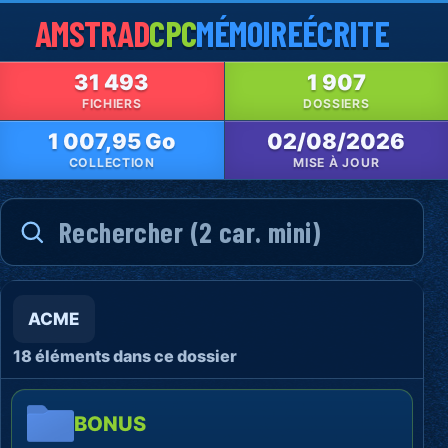
AMSTRAD
CPC
MÉMOIRE
ÉCRITE
31 493
1 907
FICHIERS
DOSSIERS
1 007,95 Go
02/08/2026
COLLECTION
MISE À JOUR
ACME
18 éléments dans ce dossier
BONUS