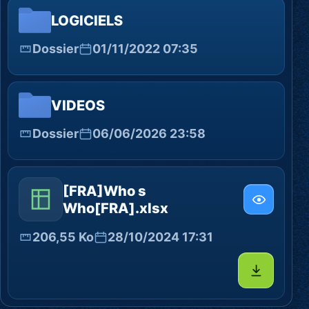
LOGICIELS
Dossier
01/11/2022 07:35
VIDEOS
Dossier
06/06/2026 23:58
[FRA]Who s
Who[FRA].xlsx
206,55 Ko
28/10/2024 17:31
Télécharg