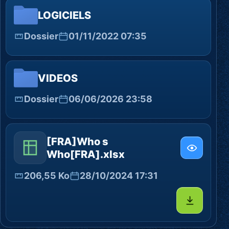
LOGICIELS
Dossier
01/11/2022 07:35
VIDEOS
Dossier
06/06/2026 23:58
[FRA]Who s
Who[FRA].xlsx
206,55 Ko
28/10/2024 17:31
Télécharg