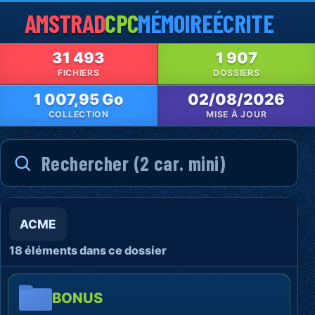
AMSTRAD
CPC
MÉMOIRE
ÉCRITE
31 493
1 907
FICHIERS
DOSSIERS
1 007,95 Go
02/08/2026
COLLECTION
MISE À JOUR
ACME
18 éléments dans ce dossier
BONUS