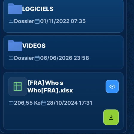
LOGICIELS
Dossier
01/11/2022 07:35
VIDEOS
Dossier
06/06/2026 23:58
[FRA]Who s
Who[FRA].xlsx
206,55 Ko
28/10/2024 17:31
Télécharg