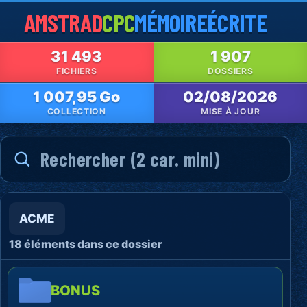
AMSTRAD
CPC
MÉMOIRE
ÉCRITE
31 493
1 907
FICHIERS
DOSSIERS
1 007,95 Go
02/08/2026
COLLECTION
MISE À JOUR
ACME
18 éléments dans ce dossier
BONUS