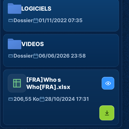
LOGICIELS
Dossier
01/11/2022 07:35
VIDEOS
Dossier
06/06/2026 23:58
[FRA]Who s
Who[FRA].xlsx
206,55 Ko
28/10/2024 17:31
Télécharg