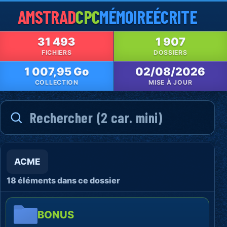
AMSTRAD
CPC
MÉMOIRE
ÉCRITE
31 493
1 907
FICHIERS
DOSSIERS
1 007,95 Go
02/08/2026
COLLECTION
MISE À JOUR
ACME
18 éléments dans ce dossier
BONUS