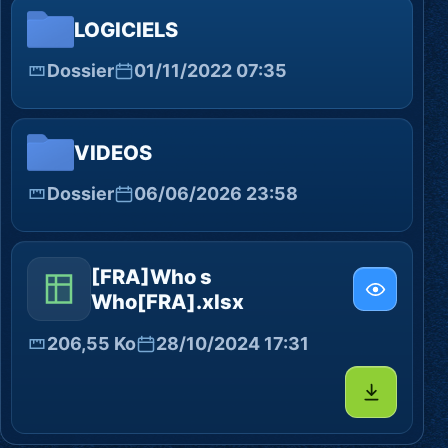
LOGICIELS
Dossier
01/11/2022 07:35
VIDEOS
Dossier
06/06/2026 23:58
[FRA]Who s
Who[FRA].xlsx
206,55 Ko
28/10/2024 17:31
Télécharg