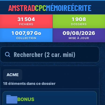
AMSTRAD
CPC
MÉMOIRE
ÉCRITE
31 504
1 908
FICHIERS
DOSSIERS
1 007,97 Go
09/08/2026
COLLECTION
MISE À JOUR
ACME
18 éléments dans ce dossier
BONUS