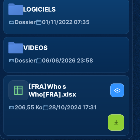
LOGICIELS
Dossier
01/11/2022 07:35
VIDEOS
Dossier
06/06/2026 23:58
[FRA]Who s
Who[FRA].xlsx
206,55 Ko
28/10/2024 17:31
Télécharg