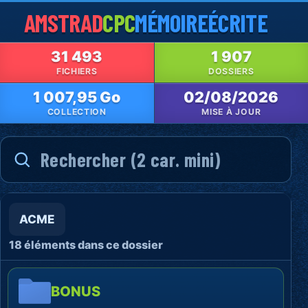
AMSTRAD
CPC
MÉMOIRE
ÉCRITE
31 493
1 907
FICHIERS
DOSSIERS
1 007,95 Go
02/08/2026
COLLECTION
MISE À JOUR
ACME
18 éléments dans ce dossier
BONUS