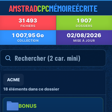
AMSTRAD
CPC
MÉMOIRE
ÉCRITE
31 493
1 907
FICHIERS
DOSSIERS
1 007,95 Go
02/08/2026
COLLECTION
MISE À JOUR
ACME
18 éléments dans ce dossier
BONUS