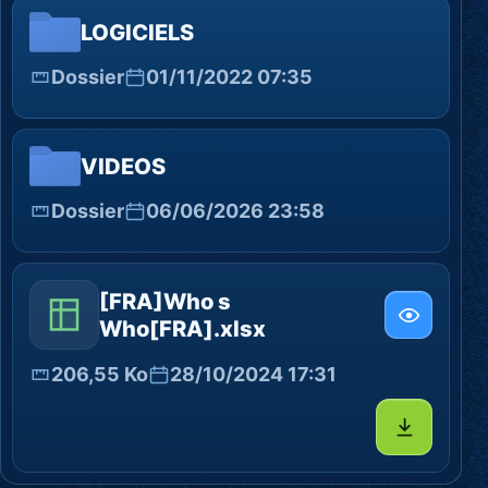
LOGICIELS
Dossier
01/11/2022 07:35
VIDEOS
Dossier
06/06/2026 23:58
[FRA]Who s
Who[FRA].xlsx
206,55 Ko
28/10/2024 17:31
Télécharg