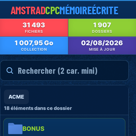
AMSTRAD
CPC
MÉMOIRE
ÉCRITE
31 493
1 907
FICHIERS
DOSSIERS
1 007,95 Go
02/08/2026
COLLECTION
MISE À JOUR
ACME
18 éléments dans ce dossier
BONUS