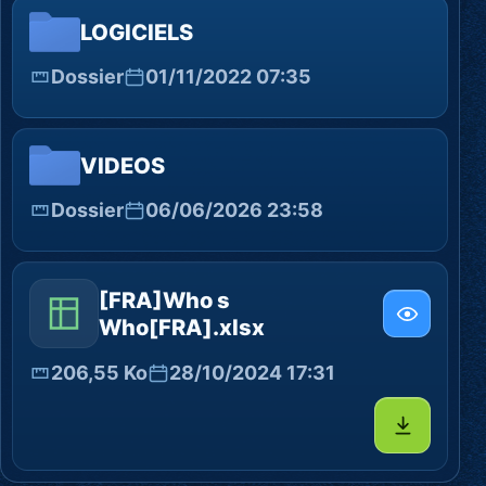
LOGICIELS
Dossier
01/11/2022 07:35
VIDEOS
Dossier
06/06/2026 23:58
[FRA]Who s
Who[FRA].xlsx
206,55 Ko
28/10/2024 17:31
Télécharg