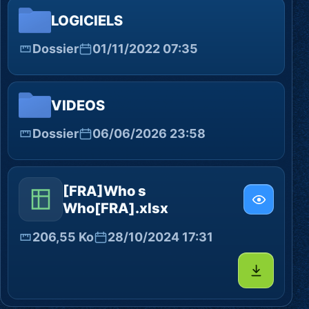
LOGICIELS
Dossier
01/11/2022 07:35
VIDEOS
Dossier
06/06/2026 23:58
[FRA]Who s
Who[FRA].xlsx
206,55 Ko
28/10/2024 17:31
Télécharg