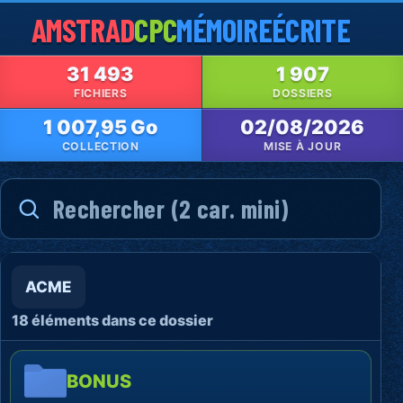
AMSTRAD
CPC
MÉMOIRE
ÉCRITE
31 493
1 907
FICHIERS
DOSSIERS
1 007,95 Go
02/08/2026
COLLECTION
MISE À JOUR
ACME
18 éléments dans ce dossier
BONUS