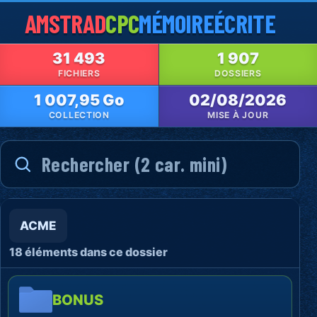
AMSTRAD
CPC
MÉMOIRE
ÉCRITE
31 493
1 907
FICHIERS
DOSSIERS
1 007,95 Go
02/08/2026
COLLECTION
MISE À JOUR
ACME
18 éléments dans ce dossier
BONUS