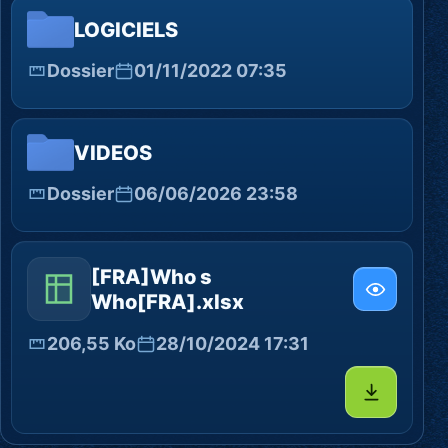
LOGICIELS
Dossier
01/11/2022 07:35
VIDEOS
Dossier
06/06/2026 23:58
[FRA]Who s
Who[FRA].xlsx
206,55 Ko
28/10/2024 17:31
Télécharg